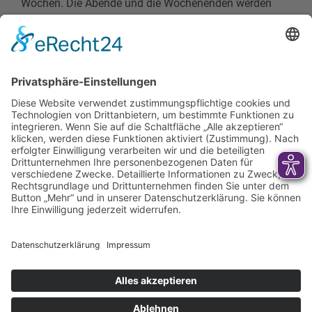
Wochen. Die Abende und die Wochenenden werden
von Beginn an zu Hause verbracht."
Ein beratendes Vorgespräch, so Krüger, können
Interessierte unter
03447 / 4 99 61 09
vereinbaren.
zurück zur Übersicht
Stellenangebote
Links
Presse
Impressum
Veranstaltungen
Engagement
Kontakt
Krankenhauszukunftsfonds
Datenschutz
Cookie-Einstellungen