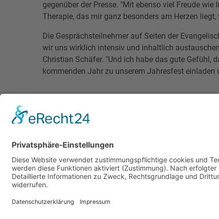
gegenüber der Presse. "Mit ebenso viel Freude wie 
Therapie, das mir ganz besonders am Herzen liegt,
Die Gesprächsteilnehmer auf Seiten der Evangelisch
wir uns wirklich intensiv und inhaltlich austausche
Christian Schäfer. "Und ich habe das gute Gefühl, d
kommenden Jahr zu unserem Jahresfest einladen u
zurück zur Übersicht
Stellenangebote
Links
Veranstaltungen
Engage
Datenschutz
Cookie-E