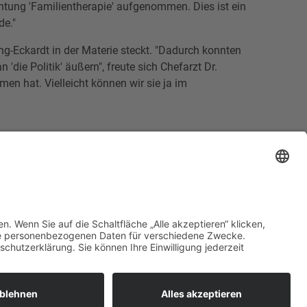
chtung 'Familientherapie' aufgenommen. Dies ist ein
de."
ng-Eckardt in der Materie steckt. "Dadurch konnten
die Politik' äußern", freute sich Chefarzt Dr.
en hat. Vielleicht können wir sie ja im
Impressum
Krankenhauszukunftsfonds