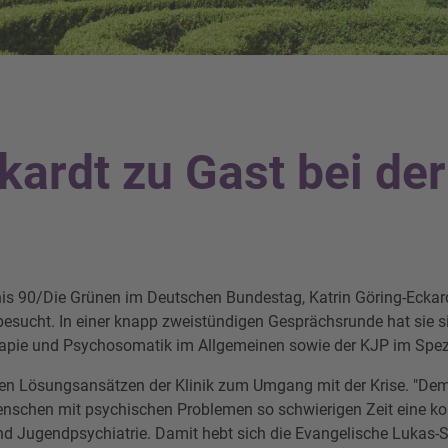
kardt zu Gast bei de
is 90/Die Grünen im Deutschen Bundestag, Katrin Göring-Eckardt
besucht. In einer knapp zweistündigen Gesprächsrunde hat sie s
erapie und Psychosomatik im Allgemeinen sowie der KJP im Spezi
 den Lösungsansätzen der Klinik zum Umgang mit der Krise. "Dem
enschen mit psychischen Problemen so schwierigen Zeit eine ko
nd Jugendpsychiatrie. Damit hebt sich die Evangelische Lukas-St