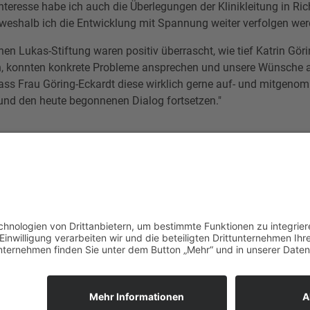
Interesse habe ich auch die Überlegungen der Klinikleitung in Ri
 weshalb ich die Entwicklung mit Spannung weiter verfolgen wer
en Lukas-Stiftung waren positiv überrascht, wie tief Katrin Göri
n, konnten konkrete Probleme ansprechen und unsere Wünsche an '
ass Frau Göring-Eckardt diese wirklich gerne auf- und mitgenomm
nd den heute begonnenen Dialog fortsetzen."
Presse
ment
Kontakt
instellungen